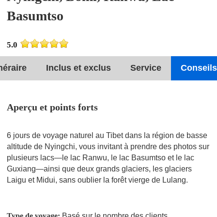
Basumtso
5.0
inéraire
Inclus et exclus
Service
Conseils
Aperçu et points forts
6 jours de voyage naturel au Tibet dans la région de basse
altitude de Nyingchi, vous invitant à prendre des photos sur
plusieurs lacs—le lac Ranwu, le lac Basumtso et le lac
Guxiang—ainsi que deux grands glaciers, les glaciers
Laigu et Midui, sans oublier la forêt vierge de Lulang.
Type de voyage:
Basé sur le nombre des clients