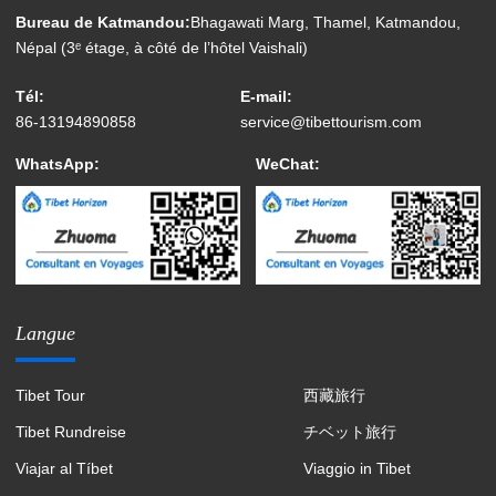
Bureau de Katmandou:
Bhagawati Marg, Thamel, Katmandou,
Népal (3ᵉ étage, à côté de l’hôtel Vaishali)
Tél:
E-mail:
86-13194890858
service@tibettourism.com
WhatsApp:
WeChat:
Langue
Tibet Tour
西藏旅行
Tibet Rundreise
チベット旅行
Viajar al Tíbet
Viaggio in Tibet