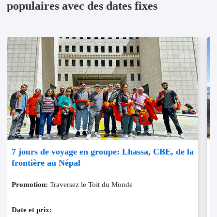
populaires avec des dates fixes
7 jours de voyage en groupe: Lhassa, CBE, de la
8
frontière au Népal
Y
Promotion:
Traversez le Toit du Monde
P
m
Date et prix:
D