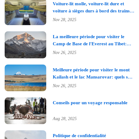
Voiture-lit molle, voiture-lit dure et
voiture à sièges durs à bord des trains
pour le Tibet
Nov 28, 2025
La meilleure période pour visiter le
Camp de Base de l'Everest au Tibet:
Quels sont les meilleurs mois pour aller
Nov 26, 2025
au Mont Everest au Tibet?
Meilleure période pour visiter le mont
Kailash et le lac Mansarovar: quels sont
les meilleurs mois pour le pèlerinage au
Nov 26, 2025
Kailash?
Conseils pour un voyage responsable
Aug 28, 2025
Politique de confidentialité