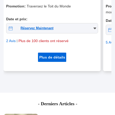
Promotion:
Traversez le Toit du Monde
Prom
mond
Date et prix:
Date 
Réservez Maintenant
2 Avis
Plus de 100 clients ont réservé
5 Avi
Plus de détails
- Derniers Articles -